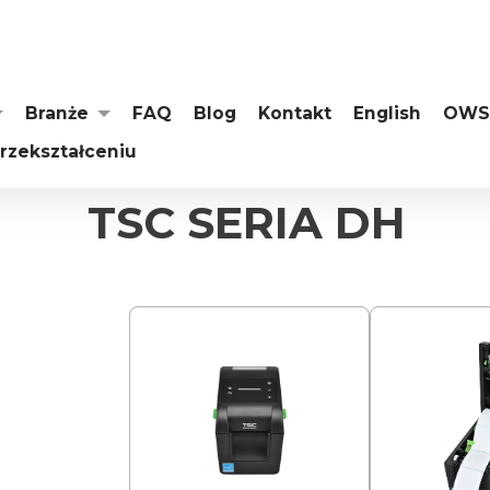
Branże
FAQ
Blog
Kontakt
English
OWS
rzekształceniu
Jesteś tutaj:
Strona główna
Oferta
Drukarki i akcesoria
TSC SERIA DH