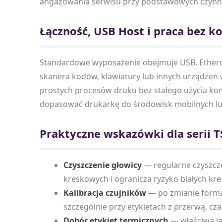
angażowania serwisu przy podstawowych czynn
Łączność, USB Host i praca bez 
Standardowe wyposażenie obejmuje USB, Ethern
skanera kodów, klawiatury lub innych urządzeń 
prostych procesów druku bez stałego użycia kom
dopasować drukarkę do środowisk mobilnych lu
Praktyczne wskazówki dla serii 
Czyszczenie głowicy
— regularne czyszcz
kreskowych i ogranicza ryzyko białych kre
Kalibracja czujników
— po zmianie format
szczególnie przy etykietach z przerwą, c
Dobór etykiet termicznych
— właściwa j