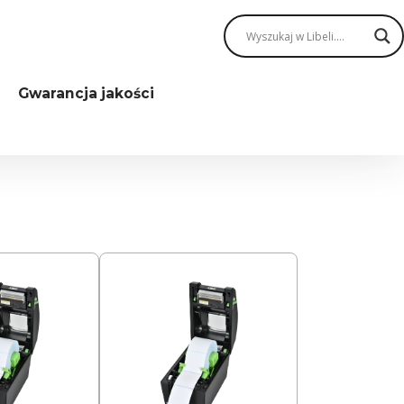
Gwarancja jakości
Drukarki etykiet
Drukarki TSC
TSC SERIA DH