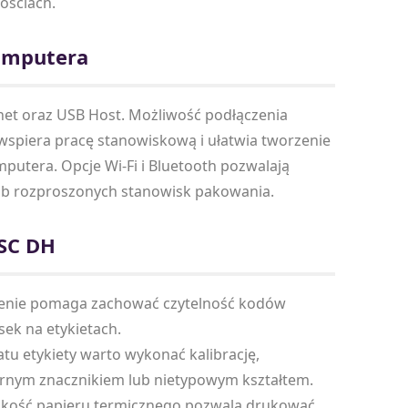
ościach.
komputera
et oraz USB Host. Możliwość podłączenia
wspiera pracę stanowiskową i ułatwia tworzenie
putera. Opcje Wi-Fi i Bluetooth pozwalają
b rozproszonych stanowisk pakowania.
TSC DH
enie pomaga zachować czytelność kodów
sek na etykietach.
u etykiety warto wykonać kalibrację,
zarnym znacznikiem lub nietypowym kształtem.
akość papieru termicznego pozwala drukować