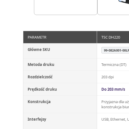
PARAMETR
TSC DH220
Główne SKU
99-082A001-00L
Metoda druku
Termiczna (DT)
Rozdzielczość
203 dpi
Prędkość druku
Do 203 mm/s
Konstrukcja
Przyjazna dla u
konstrukcja bi
Interfejsy
USB, Ethernet, 