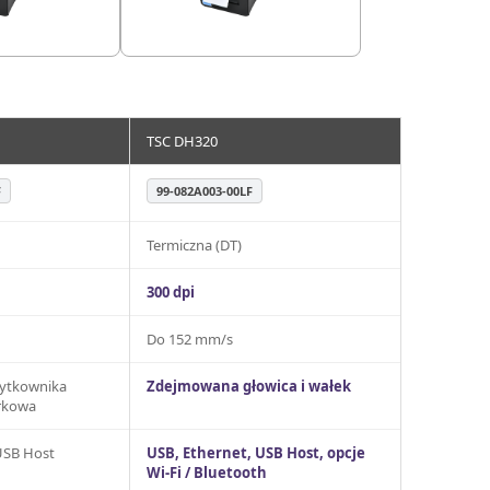
TSC DH320
F
99-082A003-00LF
Termiczna (DT)
300 dpi
Do 152 mm/s
żytkownika
Zdejmowana głowica i wałek
urkowa
USB Host
USB, Ethernet, USB Host, opcje
Wi-Fi / Bluetooth