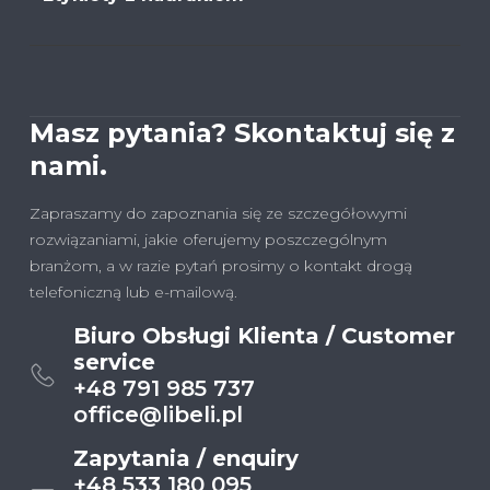
Masz pytania? Skontaktuj się z
nami.
Zapraszamy do zapoznania się ze szczegółowymi
rozwiązaniami, jakie oferujemy poszczególnym
branżom, a w razie pytań prosimy o kontakt drogą
telefoniczną lub e-mailową.
Biuro Obsługi Klienta / Customer
service
+48 791 985 737
office@libeli.pl
Zapytania / enquiry
+48 533 180 095